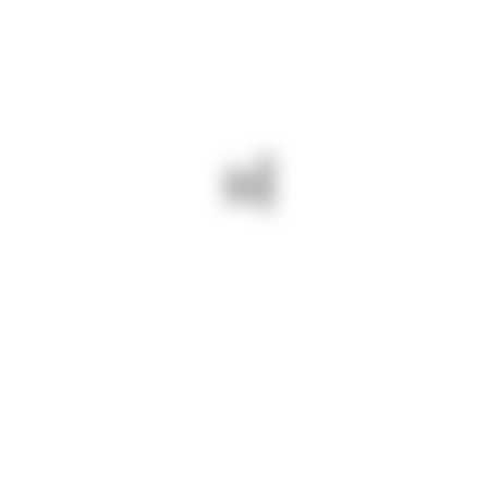
By djct
iulie 5, 2024
373
INFORMARI
05 iulie 2024/Asfaltarea pe DJ 391 A
Oltina – Băneasa este aproape de
final. Terminăm lucrarea
săptămâna viitoare.
Drumuri Județene Constanța =
drumuri BUNE și SIGURE
PREV - 05 IULIE 2024/TĂIEM
NEXT - 22 IULIE 2024/ ÎN ZORI
LĂSTĂRIȘUL ȘI CAVALIERII PE
DE ZI ELIMINĂM PUNCTELE
DJ 22 MEDGIDIA – PEȘTERA.
PERICULOASE PE DJ 391 A
TUFANI.