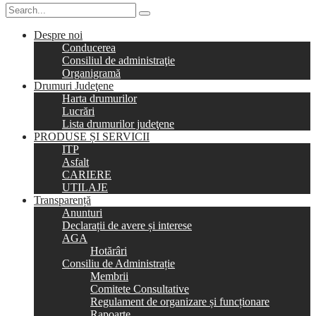
Despre noi
Conducerea
Consiliul de administraţie
Organigramă
Drumuri Judeţene
Harta drumurilor
Lucrări
Lista drumurilor judeţene
PRODUSE ȘI SERVICII
ITP
Asfalt
CARIERE
UTILAJE
Transparență
Anunturi
Declarații de avere și interese
AGA
Hotărâri
Consiliu de Administrație
Membrii
Comitete Consultative
Regulament de organizare și funcționare
Rapoarte