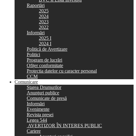
Raportări
2025
2024
2023
2022
Informări
2025 I
2024 I
Politică de Avertizare
Politici
Program de lucrări
Ofițer conformitate
Protectia datelor cu caracter personal
CCM
Comunicare
Starea Drumurilor
Anunţuri publice
Comunicate de presă
Informări
Evenimente
Revista presei
Legea 544
AVERTIZOR ÎN INTERES PUBLIC
Cariere