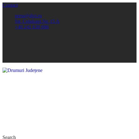
Contact
press@djct.ro
Str. Celulozei Nr. 15 A
+40 241 630 696
Search