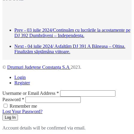
Prev - 03 iulie 2024/Continuăm cu lucrările la acostamente pe
DJ 392 Dumbrăveni – Independența.
Next - 04 iulie 2024/ Asfaltăm DJ 391 A Băneasa – Oltina.
Finalizăm săptămâna viitoare.
©
Drumuri Județene Constanța S.A
2023.
Login
Register
Username or Email Address
*
Password
*
Remember me
Lost Your Password?
Log In
Account details will be confirmed via email.