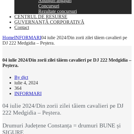
Anunţuri angajări
Concursuri
Rezultate concursuri
CENTRUL DE RESURSE
GUVERNANȚĂ CORPORATIVĂ
Contact
Home
INFORMARI
04 iulie 2024/Din zorii zilei tăiem cavalieri pe
DJ 222 Medgidia – Peștera.
04 iulie 2024/Din zorii zilei tăiem cavalieri pe DJ 222 Medgidia –
Peștera.
By djct
iulie 4, 2024
364
INFORMARI
04 iulie 2024/Din zorii zilei tăiem cavalieri pe DJ
222 Medgidia – Peștera.
Drumuri Județene Constanța = drumuri BUNE și
SIGURE