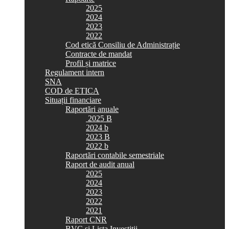
2025
2024
2023
2022
Cod etică Consiliu de Administrație
Contracte de mandat
Profil și matrice
Regulament intern
SNA
COD de ETICA
Situații financiare
Raportări anuale
2025 B
2024 b
2023 B
2022 b
Raportări contabile semestriale
Raport de audit anual
2025
2024
2023
2022
2021
Raport CNR
BVC si Lista Investiții