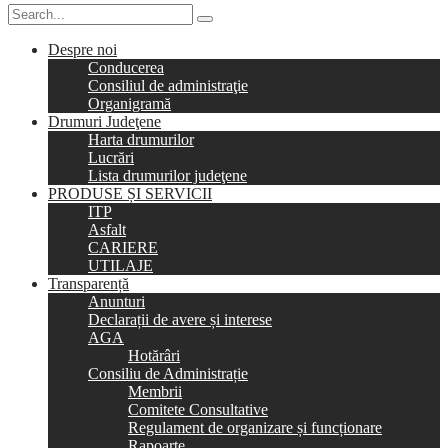
Despre noi
Conducerea
Consiliul de administraţie
Organigramă
Drumuri Judeţene
Harta drumurilor
Lucrări
Lista drumurilor judeţene
PRODUSE ȘI SERVICII
ITP
Asfalt
CARIERE
UTILAJE
Transparență
Anunturi
Declarații de avere și interese
AGA
Hotărâri
Consiliu de Administrație
Membrii
Comitete Consultative
Regulament de organizare și funcționare
Rapoarte