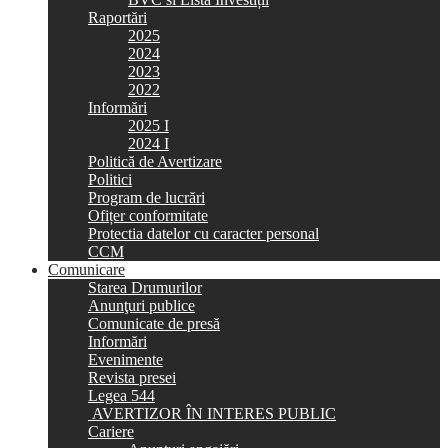
Raportări
2025
2024
2023
2022
Informări
2025 I
2024 I
Politică de Avertizare
Politici
Program de lucrări
Ofițer conformitate
Protectia datelor cu caracter personal
CCM
Comunicare
Starea Drumurilor
Anunţuri publice
Comunicate de presă
Informări
Evenimente
Revista presei
Legea 544
AVERTIZOR ÎN INTERES PUBLIC
Cariere