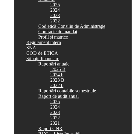
2025
2024
2023
2022
Cod etică Consiliu de Administrație
Contracte de mandat
Profil și matrice
Regulament intern
SNA
COD de ETICA
Situații financiare
Raportări anuale
2025 B
2024 b
2023 B
2022 b
Raportări contabile semestriale
Raport de audit anual
2025
2024
2023
2022
2021
Raport CNR
BVC si Lista Investiții