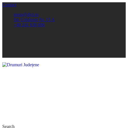
Contact
press@djct.ro
Str. Celulozei Nr. 15 A
+40 241 630 696
Search