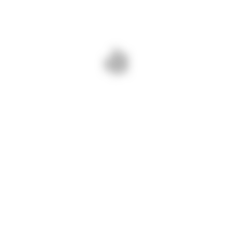
20 mai 2024/ Cosim mecanic
vegetația pe DJ 222 Mihail
Kogălniceanu – Cuza Vodă
Drumuri Județene Constanța =
drumuri bune și sigure!
PREV - 20 MAI 2024/
NEXT - 21 MAI 2024/ SUNTEM
CONTINUĂM LUCRĂRILE PE DJ
PE DJ 391 TOPRAISAR –
391 A BĂNEASA – RĂZOARELE
BIRUINȚA. ASFALTĂM.