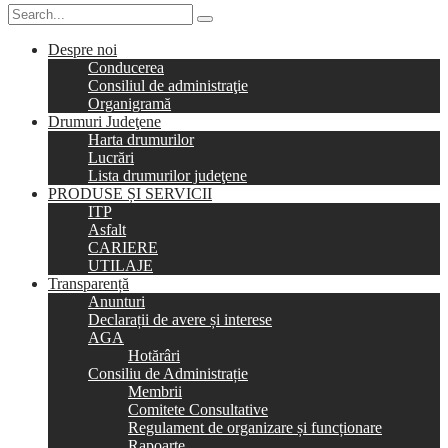
Despre noi
Conducerea
Consiliul de administraţie
Organigramă
Drumuri Judeţene
Harta drumurilor
Lucrări
Lista drumurilor judeţene
PRODUSE ȘI SERVICII
ITP
Asfalt
CARIERE
UTILAJE
Transparență
Anunturi
Declarații de avere și interese
AGA
Hotărâri
Consiliu de Administrație
Membrii
Comitete Consultative
Regulament de organizare și funcționare
Rapoarte