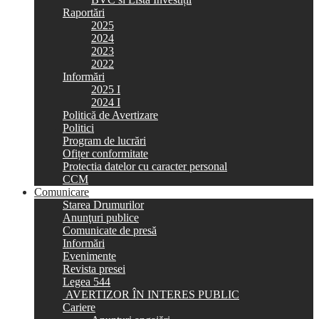
Raportări
2025
2024
2023
2022
Informări
2025 I
2024 I
Politică de Avertizare
Politici
Program de lucrări
Ofițer conformitate
Protectia datelor cu caracter personal
CCM
Comunicare
Starea Drumurilor
Anunţuri publice
Comunicate de presă
Informări
Evenimente
Revista presei
Legea 544
AVERTIZOR ÎN INTERES PUBLIC
Cariere