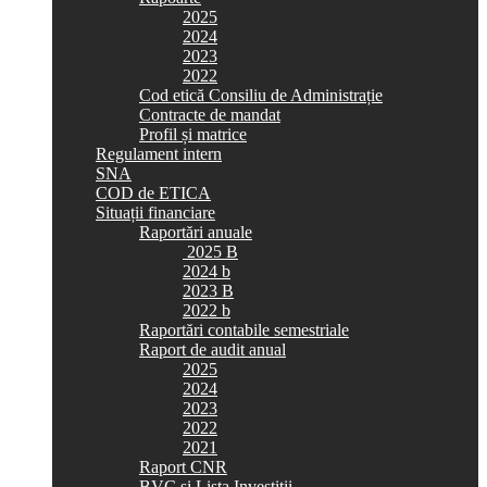
2025
2024
2023
2022
Cod etică Consiliu de Administrație
Contracte de mandat
Profil și matrice
Regulament intern
SNA
COD de ETICA
Situații financiare
Raportări anuale
2025 B
2024 b
2023 B
2022 b
Raportări contabile semestriale
Raport de audit anual
2025
2024
2023
2022
2021
Raport CNR
BVC si Lista Investiții