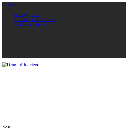
Contact
press@djct.ro
Str. Celulozei Nr. 15 A
+40 241 630 696
Search