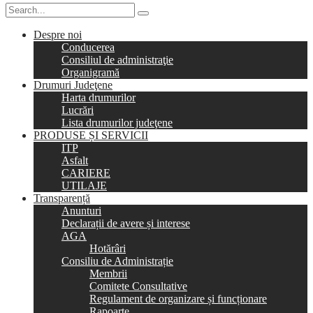
Despre noi
Conducerea
Consiliul de administraţie
Organigramă
Drumuri Judeţene
Harta drumurilor
Lucrări
Lista drumurilor judeţene
PRODUSE ȘI SERVICII
ITP
Asfalt
CARIERE
UTILAJE
Transparență
Anunturi
Declarații de avere și interese
AGA
Hotărâri
Consiliu de Administrație
Membrii
Comitete Consultative
Regulament de organizare și funcționare
Rapoarte