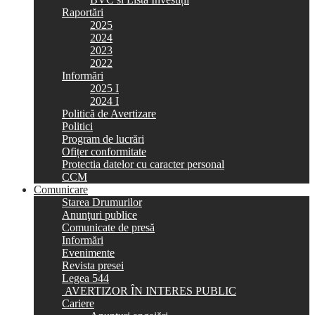
Raportări
2025
2024
2023
2022
Informări
2025 I
2024 I
Politică de Avertizare
Politici
Program de lucrări
Ofițer conformitate
Protectia datelor cu caracter personal
CCM
Comunicare
Starea Drumurilor
Anunţuri publice
Comunicate de presă
Informări
Evenimente
Revista presei
Legea 544
AVERTIZOR ÎN INTERES PUBLIC
Cariere