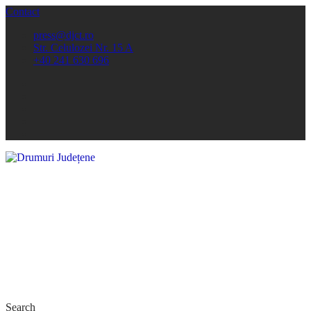
Contact
press@djct.ro
Str. Celulozei Nr. 15 A
+40 241 630 696
Search