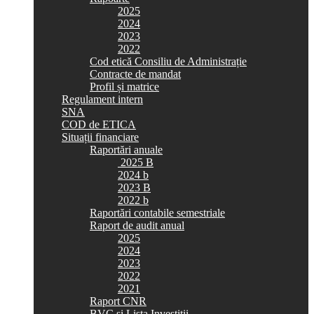
2025
2024
2023
2022
Cod etică Consiliu de Administrație
Contracte de mandat
Profil și matrice
Regulament intern
SNA
COD de ETICA
Situații financiare
Raportări anuale
2025 B
2024 b
2023 B
2022 b
Raportări contabile semestriale
Raport de audit anual
2025
2024
2023
2022
2021
Raport CNR
BVC si Lista Investiții