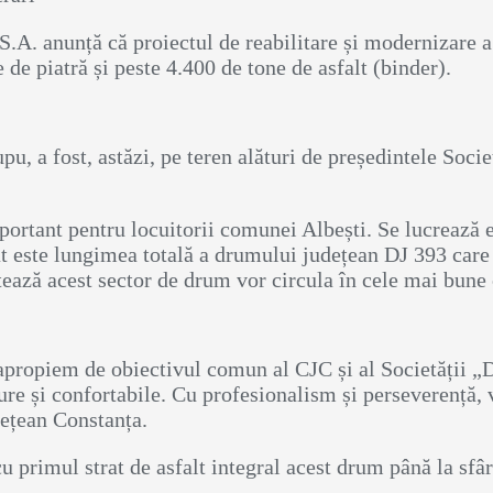
A. anunță că proiectul de reabilitare și modernizare a
de piatră și peste 4.400 de tone de asfalt (binder).
pu, a fost, astăzi, pe teren alături de președintele So
ortant pentru locuitorii comunei Albești. Se lucrează ef
ât este lungimea totală a drumului județean DJ 393 care
zitează acest sector de drum vor circula în cele mai bune 
ne apropiem de obiectivul comun al CJC și al Societății 
ure și confortabile. Cu profesionalism și perseverență,
dețean Constanța.
primul strat de asfalt integral acest drum până la sfâr