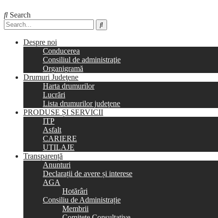
Search
Despre noi
Conducerea
Consiliul de administraţie
Organigramă
Drumuri Judeţene
Harta drumurilor
Lucrări
Lista drumurilor judeţene
PRODUSE ȘI SERVICII
ITP
Asfalt
CARIERE
UTILAJE
Transparență
Anunturi
Declarații de avere și interese
AGA
Hotărâri
Consiliu de Administrație
Membrii
Comitete Consultative