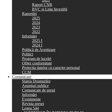
2021
Raport CNR
BVC si Lista Investiții
Raportări
2025
2024
2023
2022
Informări
2025 I
2024 I
Politică de Avertizare
Politici
Program de lucrări
Ofițer conformitate
Protectia datelor cu caracter personal
CCM
Comunicare
Starea Drumurilor
Anunţuri publice
Comunicate de presă
Informări
Evenimente
Revista presei
Legea 544