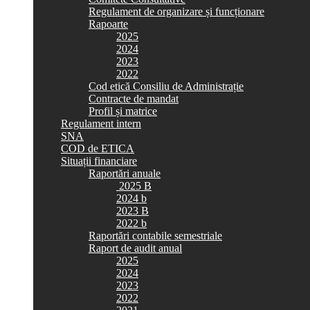
Regulament de organizare și funcționare
Rapoarte
2025
2024
2023
2022
Cod etică Consiliu de Administrație
Contracte de mandat
Profil și matrice
Regulament intern
SNA
COD de ETICA
Situații financiare
Raportări anuale
2025 B
2024 b
2023 B
2022 b
Raportări contabile semestriale
Raport de audit anual
2025
2024
2023
2022