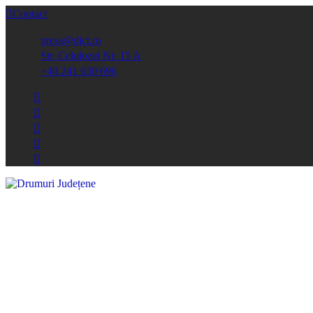
Contact
press@djct.ro
Str. Celulozei Nr. 15 A
+40 241 630 696