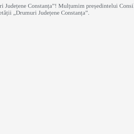
ri Județene Constanța”! Mulțumim președintelui Consil
ietății „Drumuri Județene Constanța”.