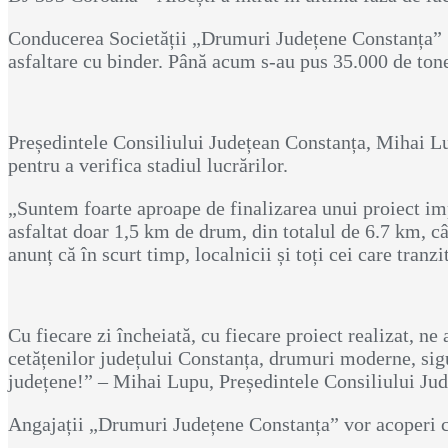
Conducerea Societății „Drumuri Județene Constanța” S.
asfaltare cu binder. Până acum s-au pus 35.000 de tone 
Președintele Consiliului Județean Constanța, Mihai Lu
pentru a verifica stadiul lucrărilor.
„Suntem foarte aproape de finalizarea unui proiect imp
asfaltat doar 1,5 km de drum, din totalul de 6.7 km, c
anunț că în scurt timp, localnicii și toți cei care tran
Cu fiecare zi încheiată, cu fiecare proiect realizat, 
cetățenilor județului Constanța, drumuri moderne, sig
județene!” – Mihai Lupu, Președintele Consiliului Ju
Angajații „Drumuri Județene Constanța” vor acoperi cu 