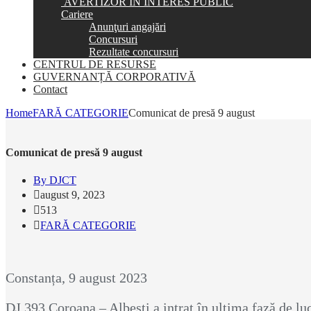
AVERTIZOR ÎN INTERES PUBLIC
Cariere
Anunţuri angajări
Concursuri
Rezultate concursuri
CENTRUL DE RESURSE
GUVERNANȚĂ CORPORATIVĂ
Contact
Home
FARĂ CATEGORIE
Comunicat de presă 9 august
Comunicat de presă 9 august
By DJCT
august 9, 2023
513
FARĂ CATEGORIE
Constanța, 9 august 2023
DJ 393 Coroana – Albești a intrat în ultima fază de luc