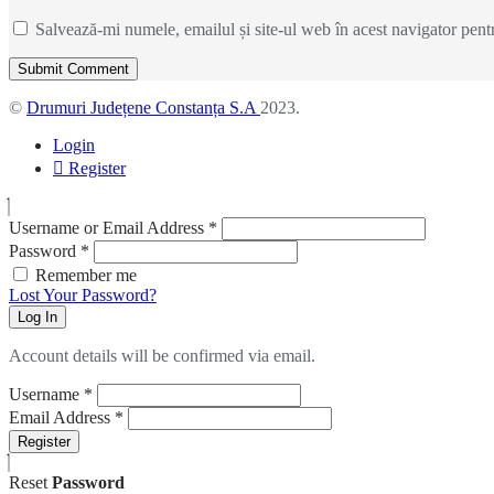
Salvează-mi numele, emailul și site-ul web în acest navigator pent
©
Drumuri Județene Constanța S.A
2023.
Login
Register
Username or Email Address
*
Password
*
Remember me
Lost Your Password?
Log In
Account details will be confirmed via email.
Username
*
Email Address
*
Register
Reset
Password