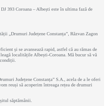
 DJ 393 Coroana – Albești este în ultima fază de
cietății „Drumuri Județene Constanța”, Răzvan Zagon
icient și se avansează rapid, astfel că au rămas de
 leagă localitățile Albești-Coroana. Mă bucur să vă
condiții.
„Drumuri Județene Constanța” S.A., acela de a le oferi
 vom reuși să acoperim întreaga rețea de drumuri
șitul săptămânii.