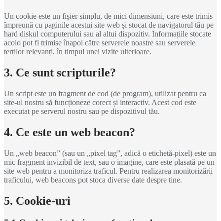
Un cookie este un fișier simplu, de mici dimensiuni, care este trimis
împreună cu paginile acestui site web și stocat de navigatorul tău pe
hard diskul computerului sau al altui dispozitiv. Informațiile stocate
acolo pot fi trimise înapoi către serverele noastre sau serverele
terților relevanți, în timpul unei vizite ulterioare.
3. Ce sunt scripturile?
Un script este un fragment de cod (de program), utilizat pentru ca
site-ul nostru să funcționeze corect și interactiv. Acest cod este
executat pe serverul nostru sau pe dispozitivul tău.
4. Ce este un web beacon?
Un „web beacon” (sau un „pixel tag”, adică o etichetă-pixel) este un
mic fragment invizibil de text, sau o imagine, care este plasată pe un
site web pentru a monitoriza traficul. Pentru realizarea monitorizării
traficului, web beacons pot stoca diverse date despre tine.
5. Cookie-uri