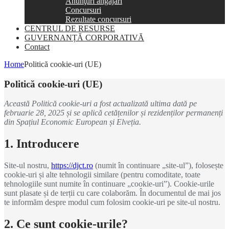
Anunţuri angajări
Concursuri
Rezultate concursuri
CENTRUL DE RESURSE
GUVERNANȚĂ CORPORATIVĂ
Contact
Home
Politică cookie-uri (UE)
Politică cookie-uri (UE)
Această Politică cookie-uri a fost actualizată ultima dată pe
februarie 28, 2025 și se aplică cetățenilor și rezidenților permanenți
din Spațiul Economic European și Elveția.
1. Introducere
Site-ul nostru,
https://djct.ro
(numit în continuare „site-ul”), folosește
cookie-uri și alte tehnologii similare (pentru comoditate, toate
tehnologiile sunt numite în continuare „cookie-uri”). Cookie-urile
sunt plasate și de terții cu care colaborăm. În documentul de mai jos
te informăm despre modul cum folosim cookie-uri pe site-ul nostru.
2. Ce sunt cookie-urile?