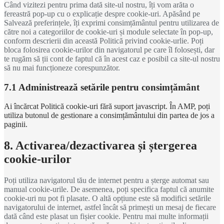
Când vizitezi pentru prima dată site-ul nostru, îți vom arăta o
fereastră pop-up cu o explicație despre cookie-uri. Apăsând pe
Salvează preferințele, îți exprimi consimțământul pentru utilizarea de
către noi a categoriilor de cookie-uri și module selectate în pop-up,
conform descrierii din această Politică privind cookie-urlie. Poți
bloca folosirea cookie-urilor din navigatorul pe care îl folosești, dar
te rugăm să ții cont de faptul că în acest caz e posibil ca site-ul nostru
să nu mai funcționeze corespunzător.
7.1 Administrează setările pentru consimțământ
Ai încărcat Politică cookie-uri fără suport javascript. În AMP, poți
utiliza butonul de gestionare a consimțământului din partea de jos a
paginii.
8. Activarea/dezactivarea și ștergerea
cookie-urilor
Poți utiliza navigatorul tău de internet pentru a șterge automat sau
manual cookie-urile. De asemenea, poți specifica faptul că anumite
cookie-uri nu pot fi plasate. O altă opțiune este să modifici setările
navigatorului de internet, astfel încât să primești un mesaj de fiecare
dată când este plasat un fișier cookie. Pentru mai multe informații