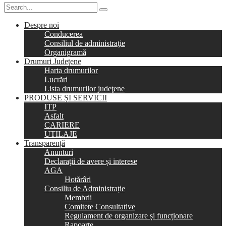
Despre noi
Conducerea
Consiliul de administraţie
Organigramă
Drumuri Judeţene
Harta drumurilor
Lucrări
Lista drumurilor judeţene
PRODUSE ȘI SERVICII
ITP
Asfalt
CARIERE
UTILAJE
Transparență
Anunturi
Declarații de avere și interese
AGA
Hotărâri
Consiliu de Administrație
Membrii
Comitete Consultative
Regulament de organizare și funcționare
Rapoarte