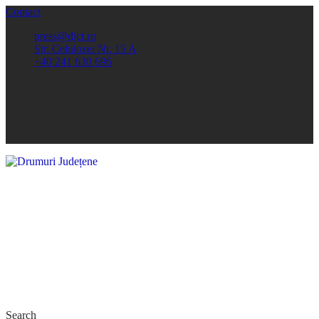
Contact
press@djct.ro
Str. Celulozei Nr. 15 A
+40 241 630 696
Search