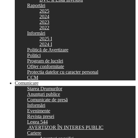
Raportări
2025
2024
2023
2022
Informări
2025 I
2024 I
Politică de Avertizare
Politici
Program de lucrări
Ofițer conformitate
Protectia datelor cu caracter personal
CCM
Comunicare
Starea Drumurilor
Anunţuri publice
Comunicate de presă
Informări
Evenimente
Revista presei
Legea 544
AVERTIZOR ÎN INTERES PUBLIC
Cariere