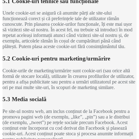
5.1 Cookie-uri tehnice sau funcționale
Unele cookie-uri se asigură că anumite părți ale site-ului
funcționează corect și că preferințele tale de utilizator rămân
cunoscute. Prin plasarea cookie-urilor funcționale, îți este mai ușor
să vizitezi site-ul nostru. În acest fel, nu trebuie să introduci în mod
repetat aceleași informații atunci când vizitezi site-ul nostru și, de
exemplu, articolele rămân în coșul de cumpărături până când
plătești. Putem plasa aceste cookie-uri fără consimțământul tău.
5.2 Cookie-uri pentru marketing/urmărire
Cookie-urile de marketing/urmărire sunt cookie-uri (sau orice altă
formă de stocare locală), utilizate în crearea profilurilor de utilizator,
pentru a afișa publicitate sau pentru a urmări utilizatorul pe acest site
ori pe mai multe site-uri, în scopuri de marketing similare.
5.3 Media socială
Pe site-ul nostru web, am inclus conținut de la Facebook pentru a
promova pagini web (de exemplu, „like”, „pin”) sau a le distribui
(de exemplu, „tweet”) pe rețele sociale precum Facebook. Acest
conținut este încorporat cu cod derivat din Facebook și plasează
cookie-uri. Acest conținut poate stoca și procesa anumite informații