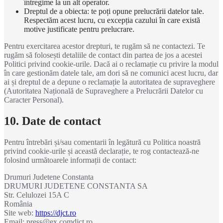
întregime la un alt operator.
Dreptul de a obiecta: te poți opune prelucrării datelor tale.
Respectăm acest lucru, cu excepția cazului în care există
motive justificate pentru prelucrare.
Pentru exercitarea acestor drepturi, te rugăm să ne contactezi. Te
rugăm să folosești detaliile de contact din partea de jos a acestei
Politici privind cookie-urile. Dacă ai o reclamație cu privire la modul
în care gestionăm datele tale, am dori să ne comunici acest lucru, dar
ai și dreptul de a depune o reclamație la autoritatea de supraveghere
(Autoritatea Națională de Supraveghere a Prelucrării Datelor cu
Caracter Personal).
10. Date de contact
Pentru întrebări și/sau comentarii în legătură cu Politica noastră
privind cookie-urile și această declarație, te rog contactează-ne
folosind următoarele informații de contact:
Drumuri Judetene Constanta
DRUMURI JUDETENE CONSTANTA SA
Str. Celulozei 15A C
România
Site web:
https://djct.ro
Email:
press@
ex.com
djct.ro