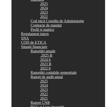
2025
2024
2023
2022
Cod etică Consiliu de Administrație
Contracte de mandat
Profil și matrice
Regulament intern
SNA
COD de ETICA
Situații financiare
Raportări anuale
2025 B
2024 b
2023 B
2022 b
Raportări contabile semestriale
Raport de audit anual
2025
2024
2023
2022
2021
Raport CNR
BVC si Lista Investiții