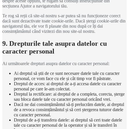
despre aceste opțiuni, te rugăm să consulți instrucțiunile din
secțiunea Ajutor a navigatorului tău.
Te rog să reții că site-ul nostru s-ar putea să nu funcționeze corect
dacă sunt dezactivate toate cookie-urile. Dacă ștergi cookie-urile din
navigatorul tău, ele vor fi plasate din nou după ce îți dai
consimțământul când vizitezi din nou site-ul nostru.
9. Drepturile tale asupra datelor cu
caracter personal
Ai următoarele drepturi asupra datelor cu caracter personal:
Ai dreptul să știi de ce sunt necesare datele tale cu caracter
personal, ce vom face cu ele și cât timp vor fi păstrate.
Dreptul de acces: ai dreptul de a-ți accesa datele cu caracter
personal pe care le-am colectat.
Dreptul la rectificare: ai dreptul de a completa, corecta, șterge
sau bloca datele tale cu caracter personal oricând vrei.
Dacă ne dai consimțământul să-ți prelucrăm datele, ai dreptul
de a revoca consimțământul și să ceri ștergerea tuturor datele
cu caracter personal.
Dreptul de a-ți transfera datele: ai dreptul să ceri toate datele
tale cu caracter personal de la operator și să le transferi în