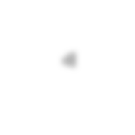
utiere;
rări de modernizarea drumurilor: săpătură
gole;
zat covorul asfaltic.
și nu se înregistrează întârzieri în
ticipanții la traficul rutier să manifeste
toare de drum și să respecte restricțiile ruti